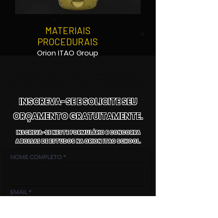
MATERIAIS
PROCEDURAIS
Orion ITAO Group
ENVIE SUA MENSAGEM E SAIBA COMO SE MATRICULAR NA ORION ITAO SCHOOL, OU
VOCÊ EMPRESÁRIO QUE DESEJE TER DESENVOLVIMENTO DE APLICATIVOS, WEBSITES,
SOFTWARES, GAMES, TREINAMENTOS PARA SEUS COLABORADORES, ORÇAMENTOS EM
MARKETINGS DIGITAL, SEO, ARQUITETURA DIGITAL 3D, ENGENHARIA 3D, ANIMAÇÕES,
CRIAÇÃO DE AVATARES, VR, XR, CINEMA E EDIÇÃO DE EFEITOS SFX E SOLUÇÕES EM TI.
INSCREVA-SE E SOLICITE SEU
ORÇAMENTO GRATUITAMENTE.
INSCREVA-SE NESTE FORMULÁRIO E CONCORRA
A BOLSAS DE ESTUDOS NA ORION ITAO SCHOOL.
NOME COMPLETO
EMAIL