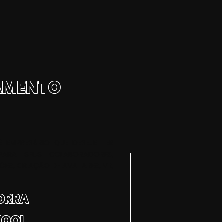
ÇAMENTO
 EMPRESÁRIO QUE DESEJE TER
 PARA SEUS COLABORADORES,
ÕES, CRIAÇÃO DE AVATARES, VR,
CORRA
HOOL.