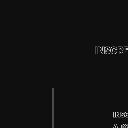
INSCRE
ENVIE SUA MENSAGEM E SAIB
DESENVOLVIMENTO DE APLIC
ORÇAMENTOS EM MARKETINGS DIG
XR, CINEMA E EDIÇÃO DE EFEITOS
INS
A B