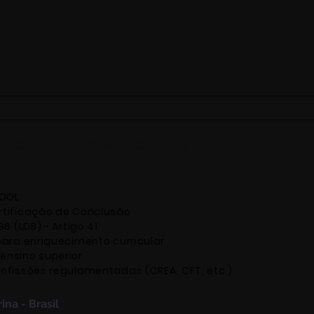
AO SCHOOL - COME TO US TO THE
HOOL
ertificação de Conclusão
96 (LDB) - Artigo 41
 para enriquecimento curricular
ensino superior
rofissões regulamentadas (CREA, CFT, etc.)
na - Brasil