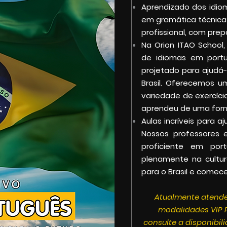
Aprendizado dos idio
em gramática técnica 
profissional, com prep
Na Orion ITAO School
de idiomas em portu
projetado para ajudá-
Brasil. Oferecemos 
variedade de exercíci
aprendeu de uma form
Aulas incríveis para 
Nossos professores e
proficiente em por
plenamente na cultur
para o Brasil e comec
Atualmente
atende
modalidades VIP P
consulte a disponibi