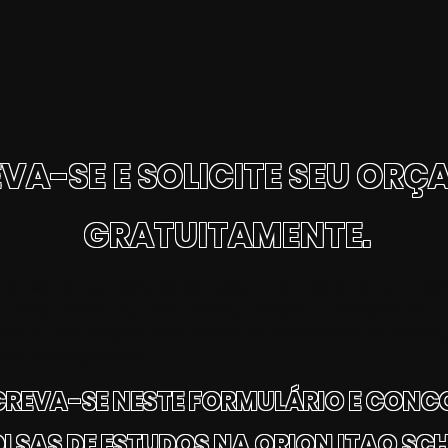
VA-SE E SOLICITE SEU OR
GRATUITAMENTE.
A COMO SE MATRICULAR NA ORION ITAO SCHOOL, OU VOCÊ
ATIVOS, WEBSITES, SOFTWARES, GAMES, TREINAMENTOS
ITAL, SEO, ARQUITETURA DIGITAL 3D, ENGENHARIA 3D, ANIMAÇ
 SFX E SOLUÇÕES EM TI.
CREVA-SE NESTE FORMULÁRIO E CON
OLSAS DE ESTUDOS NA ORION ITAO SC