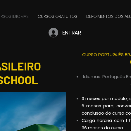
RSOS IDIOMAS
CURSOS GRATUITOS
DEPOIMENTOS DOS AL
ENTRAR
CURSO PORTUGUÊS BRAS
SILEIRO
 SCHOOL
Idiomas:
Português
Bra
3 meses por módulo, 
6 meses para, conver
conclusão do curso c
Carga horária com
1 
36
meses de curso.