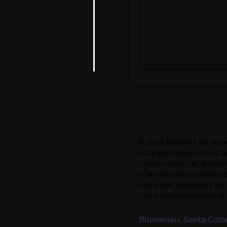
© 2025 ORION IT
FUTURE...
© 2025 ORION ITAO SC
• Cursos Livres com C
• Base Legal: Lei 9.394/
• Certificados válidos
• Não são diplomas de 
• Não habilitam para p
Blumenau, Santa Catari